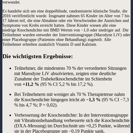
verwendet.
Es handelte sich um eine doppelblinde, randomisierte klinische Studie, die
2016 veröffentlicht wurde. Insgesamt nahmen 65 Kinder im Alter von 7 bis
17 Jahren teil, die eine Abnahme oder ein Verschwinden der Anzeichen und
Symptome von Krebs erreicht hatten. Diese Kinder wiesen alle eine
niedrige Knochendichte mit BMD Werten von −1,0 oder niedriger auf. Die
Teilnehmer wurden entweder der Interventionsgruppe (Marodyne LiV) oder
einer Placebogruppe (Patienten ohne Behandlung) zugeteilt. Alle
Teilnehmer erhielten zusätzlich Vitamin D und Kalzium.
Die wichtigsten Ergebnisse:
Teilnehmer, die mindestens 70 % der verordneten Sitzungen
mit Marodyne LiV absolvierten, zeigten eine deutliche
Zunahme der Trabekelknochendichte im Schienbein
von
+11,2 %
(95 % CI 5,2 % bis 17,2 %).
Bei Teilnehmern mit weniger als 70 % Therapietreue nahm
die Knochendichte hingegen leicht ab
−1,3 %
(95 % CI −7,3
% bis 4,7 %; P = 0,02).
Verbesserung der Knochendichte: In der Interventionsgruppe
mit Vibrationsbehandlung verbesserte sich die Knochendichte
(DXA-Messung) im Durchschnitt um +0,25 Punkte, während
sie in der Placebogruppe um −0,19 Punkte sank.