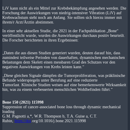
LiV kann nicht als ein Mittel zur Krebsbekämpfung angesehen werden. Die
Forschung der Auswirkungen von niedrig-intensiver Vibration (LiV) auf
Krebswachstum steht noch am Anfang. Sie sollten sich hierzu immer mit
ihrem/r Arzt/Ärztin abstimmen.
In einer sehr aktuellen Studie, die 2021 in der Fachpublikation „Bone“
veröffentlicht wurde, wurden die Auswirkungen durchaus positiv beurteilt.
Die Forscher berichteten in ihren Ergebnissen:
„Daten die aus diesen Studien generiert wurden, deuten darauf hin, dass
zumindest teilweise Perioden von dauerhaften, dynamischen mechanischen
Belastungen dem Skelett einen messbaren Grad des Schutzes vor den
negativen Auswirkungen von Krebs leisten kann.“
„Diese gleichen Signale dämpfen die Tumorproliferation, was präklinische
Befunde widerspiegeln unter Berufung auf eine reduzierte
Tumorlast. Klinische Studien weisen auf eine bemerkenswerte Wirksamkeit
hin, was zu einem verbesserten menschlichen Wohlbefinden führt.“
Bone 150 (2021) 115998
Suppression of cancer-associated bone loss through dynamic mechanical
loading
G.M. Pagnotti a,*, W.R. Thompson b, T.A. Guise a, C.T.
Rubin,
https://doi
.org/10.1016/j.bone.2021.115998