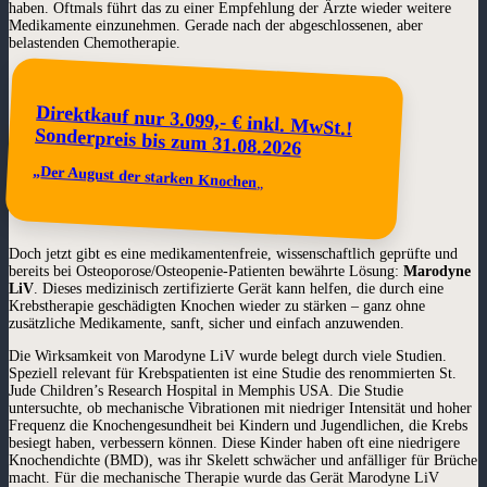
haben.
Oftmals führt das zu einer Empfehlung der Ärzte wieder weitere
Medikamente einzunehmen. Gerade nach der abgeschlossenen, aber
belastenden Chemotherapie.
Direktkauf nur 3.099,- € inkl. MwSt.!
Sonderpreis bis zum
31.08.2026
„
Der August der starken Knochen
„
Doch jetzt gibt es eine medikamentenfreie, wissenschaftlich geprüfte und
bereits bei Osteoporose/Osteopenie-Patienten bewährte Lösung:
Marodyne
LiV
. Dieses medizinisch zertifizierte Gerät kann helfen, die durch eine
Krebstherapie geschädigten Knochen wieder zu stärken – ganz ohne
zusätzliche Medikamente, sanft, sicher und einfach anzuwenden.
Die Wirksamkeit von Marodyne LiV wurde belegt durch viele Studien.
Speziell relevant für Krebspatienten ist eine Studie des renommierten St.
Jude Children’s Research Hospital in Memphis USA. Die Studie
untersuchte, ob mechanische Vibrationen mit niedriger Intensität und hoher
Frequenz die Knochengesundheit bei Kindern und Jugendlichen, die Krebs
besiegt haben, verbessern können. Diese Kinder haben oft eine niedrigere
Knochendichte (BMD), was ihr Skelett schwächer und anfälliger für Brüche
macht. Für die mechanische Therapie wurde das Gerät Marodyne LiV