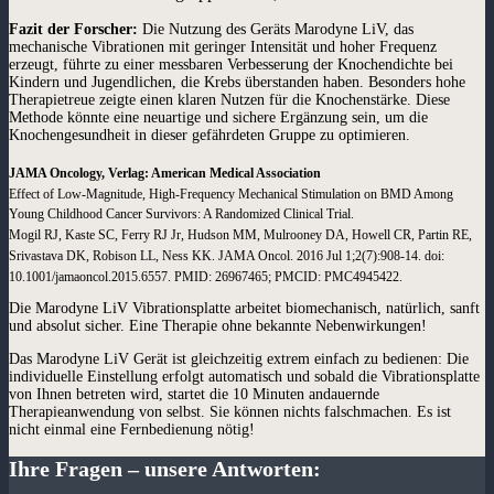
Fazit der Forscher:
Die Nutzung des Geräts Marodyne LiV, das
mechanische Vibrationen mit geringer Intensität und hoher Frequenz
erzeugt, führte zu einer messbaren Verbesserung der Knochendichte bei
Kindern und Jugendlichen, die Krebs überstanden haben. Besonders hohe
Therapietreue zeigte einen klaren Nutzen für die Knochenstärke. Diese
Methode könnte eine neuartige und sichere Ergänzung sein, um die
Knochengesundheit in dieser gefährdeten Gruppe zu optimieren.
JAMA Oncology, Verlag: American Medical Association
Effect of Low-Magnitude, High-Frequency Mechanical Stimulation on BMD Among
Young Childhood Cancer Survivors: A Randomized Clinical Trial.
Mogil RJ, Kaste SC, Ferry RJ Jr, Hudson MM, Mulrooney DA, Howell CR, Partin RE,
Srivastava DK, Robison LL, Ness KK. JAMA Oncol. 2016 Jul 1;2(7):908-14. doi:
10.1001/jamaoncol.2015.6557. PMID: 26967465; PMCID: PMC4945422.
Die Marodyne LiV Vibrationsplatte arbeitet biomechanisch, natürlich, sanft
und absolut sicher. Eine Therapie ohne bekannte Nebenwirkungen!
Das Marodyne LiV Gerät ist gleichzeitig extrem einfach zu bedienen: Die
individuelle Einstellung erfolgt automatisch und sobald die Vibrationsplatte
von Ihnen betreten wird, startet die 10 Minuten andauernde
Therapieanwendung von selbst. Sie können nichts falschmachen. Es ist
nicht einmal eine Fernbedienung nötig!
Ihre Fragen – unsere Antworten: