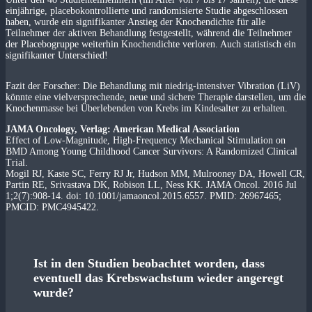
einjährige,
placebokontrollierte und randomisierte
Studie abgeschlossen
haben, wurde ein signifikanter Anstieg der Knochendichte für alle
Teilnehmer der aktiven Behandlung festgestellt, während die Teilnehmer
der Placebogruppe weiterhin Knochendichte verloren. Auch statistisch ein
signifikanter Unterschied!
Fazit der Forscher: Die Behandlung mit niedrig-intensiver Vibration (LiV)
könnte eine vielversprechende, neue und sichere Therapie darstellen, um die
Knochenmasse bei Überlebenden von Krebs im Kindesalter zu erhalten.
JAMA Oncology, Verlag: American Medical Association
Effect of Low-Magnitude, High-Frequency Mechanical Stimulation on
BMD Among Young Childhood Cancer Survivors: A Randomized Clinical
Trial.
Mogil RJ, Kaste SC, Ferry RJ Jr, Hudson MM, Mulrooney DA, Howell CR,
Partin RE, Srivastava DK, Robison LL, Ness KK. JAMA Oncol. 2016 Jul
1;2(7):908-14. doi: 10.1001/jamaoncol.2015.6557. PMID: 26967465;
PMCID: PMC4945422.
Ist in den Studien beobachtet worden, dass
eventuell das Krebswachstum wieder angeregt
wurde?